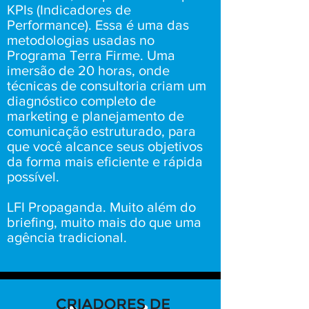
KPIs (Indicadores de
Performance). Essa é uma das
metodologias usadas no
Programa Terra Firme. Uma
imersão de 20 horas, onde
técnicas de consultoria criam um
diagnóstico completo de
marketing e planejamento de
comunicação estruturado, para
que você alcance seus objetivos
da forma mais eficiente e rápida
possível.
LFI Propaganda. Muito além do
briefing, muito mais do que uma
agência tradicional.