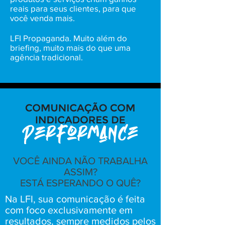
reais para seus clientes, para que
você venda mais.
LFI Propaganda. Muito além do
briefing, muito mais do que uma
agência tradicional.
VOCÊ AINDA NÃO TRABALHA
ASSIM?
ESTÁ ESPERANDO O QUÊ?
Na LFI, sua comunicação é feita
com foco exclusivamente em
resultados, sempre medidos pelos