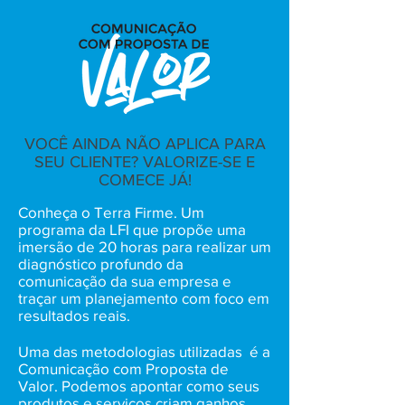
VOCÊ AINDA NÃO APLICA PARA
SEU CLIENTE? VALORIZE-SE E
COMECE JÁ!
Conheça o Terra Firme. Um
programa da LFI que propõe uma
imersão de 20 horas para realizar um
diagnóstico profundo da
comunicação da sua empresa e
traçar um planejamento com foco em
resultados reais.
Uma das metodologias utilizadas é a
Comunicação com Proposta de
Valor. Podemos apontar como seus
produtos e serviços criam ganhos