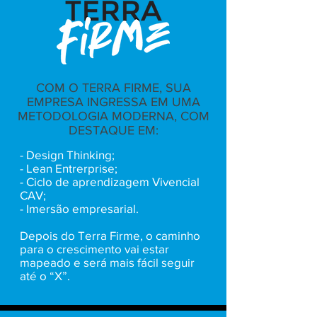
COM O TERRA FIRME, SUA
EMPRESA INGRESSA EM UMA
METODOLOGIA MODERNA, COM
DESTAQUE EM:
- Design Thinking;
- Lean Entrerprise;
- Ciclo de aprendizagem Vivencial
CAV;
- Imersão empresarial.
Depois do Terra Firme, o caminho
para o crescimento vai estar
mapeado e será mais fácil seguir
até o “X”.