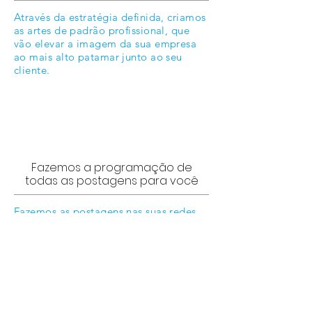
Através da estratégia definida, criamos
as artes de padrão profissional, que
vão elevar a imagem da sua empresa
ao mais alto patamar junto ao seu
cliente.
Fazemos a programação de
todas as postagens para você
Fazemos as postagens nas suas redes
sociais nos melhores momentos e com
a linguagem correta para melhorar ao
máximo a imagem da sua empresa.
Receba agora mesmo a
descrição completa e
coloque sua empresa de