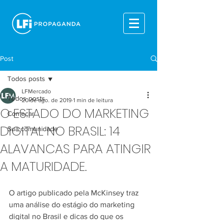
Post
Todos posts
LFMercado
Todos posts
20 de ago. de 2019
1 min de leitura
O ESTADO DO MARKETING
Começar
DIGITAL NO BRASIL: 14
Sua comunidade
ALAVANCAS PARA ATINGIR
A MATURIDADE.
O artigo publicado pela McKinsey traz 
uma análise do estágio do marketing 
digital no Brasil e dicas do que os 